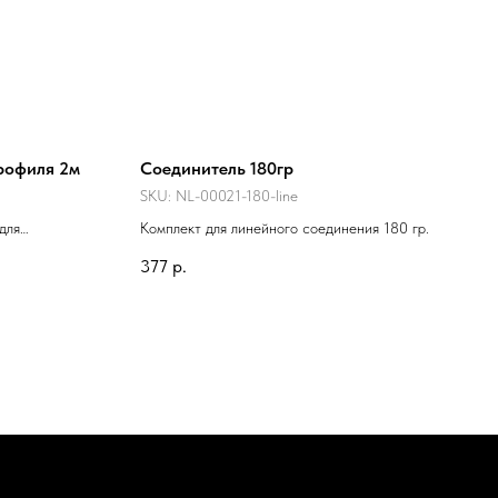
рофиля 2м
Соединитель 180гр
SKU:
NL-00021-180-line
для
Комплект для линейного соединения 180 гр.
377
р.