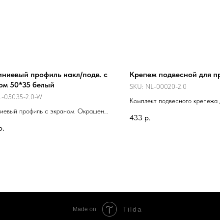
ниевый профиль накл/подв. с
Крепеж подвесной для п
ом 50*35 белый
SKU:
NL-00020-2.0
L-05035-2.0-W
Комплект подвесного крепежа 
иевый профиль с экраном. Окрашен
алюминиевого профиля
433
р.
вой краской. Предназначен для
р.
й и декоративной подсветки. Для
ования внутри помещения. Профиль
спользовать как накладной, так и
ой. Цена за метр с экраном,
ительные аксессуары приобретаются
о.
Tilda
Made on