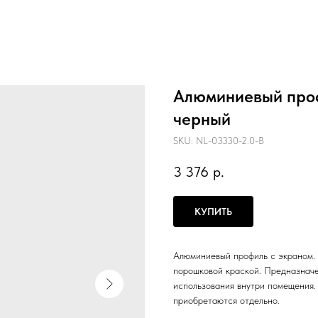
Алюминиевый проф
черный
SKU:
NL-03330-2.0-B
3 376
р.
КУПИТЬ
Алюминиевый профиль с экраном. 
порошковой краской. Предназначе
использования внутри помещения.
приобретаются отдельно.