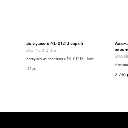
Заглушка к NL-01213 серый
Алюми
экран
SKU:
NL-01213-G
SKU:
N
Заглушка из пластика к NL-01213. Цвет
серый.
Алюмин
37
р.
порошко
2 746
основно
использ
можно и
подвесн
дополн
отдельн