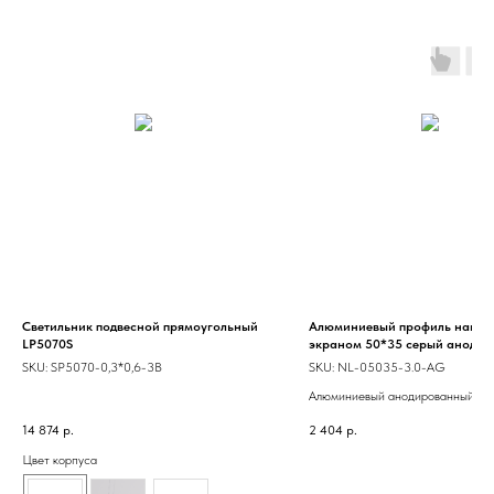
Светильник подвесной прямоугольный
Алюминиевый профиль накл/по
LP5070S
экраном 50*35 серый анод.
SKU:
SP5070-0,3*0,6-3B
SKU:
NL-05035-3.0-AG
Алюминиевый анодированный пр
экраном. Предназначен для осно
14 874
р.
2 404
р.
декоративной подсветки. Для
использования внутри помещения
Цвет корпуса
можно использовать как накладно