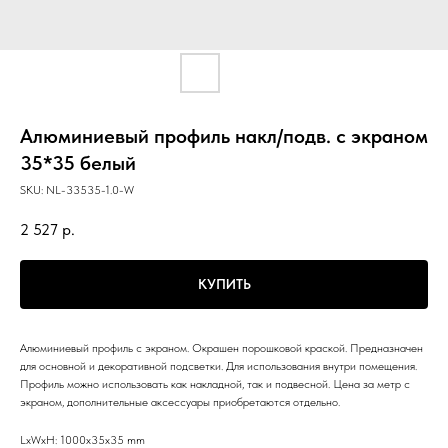
Алюминиевый профиль накл/подв. с экраном
35*35 белый
SKU:
NL-33535-1.0-W
2 527
р.
КУПИТЬ
Алюминиевый профиль с экраном. Окрашен порошковой краской. Предназначен
для основной и декоративной подсветки. Для использования внутри помещения.
Профиль можно использовать как накладной, так и подвесной. Цена за метр с
экраном, дополнительные аксессуары приобретаются отдельно.
LxWxH: 1000x35x35 mm