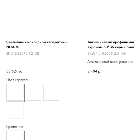
Светильник накладной квадратный
Алюминиевый профиль накл/по
NL5070L
экраном 50*35 серый анод.
SKU:
SN5070-1,2-3B
SKU:
NL-05035-2.5-AG
Алюминиевый анодированный пр
экраном. Предназначен для осно
33 624
р.
2 404
р.
декоративной подсветки. Для
использования внутри помещения
Цвет корпуса
можно использовать как накладно
подвесной. Цена за метр с экран
дополнительные аксессуары
приобретаются отдельно.
Крепление