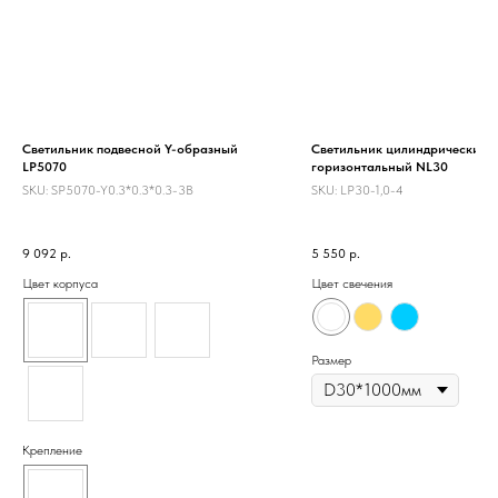
Светильник подвесной Y-образный
Светильник цилиндрический
LP5070
горизонтальный NL30
SKU:
SP5070-Y0.3*0.3*0.3-3B
SKU:
LP30-1,0-4
9 092
р.
5 550
р.
Цвет корпуса
Цвет свечения
Размер
Крепление