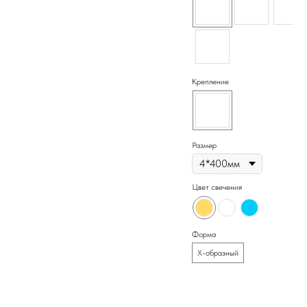
использования внутри помещения. Цена за
метр с экраном, дополнительные
аксессуары приобретаются отдельно.
Крепление
Размер
Цвет свечения
Форма
X-образный