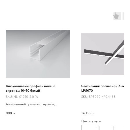
Алюминиевый профиль накл. с
Светильник подвесной X-обр
экраном 10*10 белый
LP5070
SKU:
NL-01010-2.0-W
SKU:
SP5070-4*0.4-3B
Алюминиевый профиль с экраном,
наклданой. Ширина для установки
880
р.
14 118
р.
светодиодной ленты 6 мм. Окрашен
порошковой краской. Предназначен для
Цвет корпуса
декоративной подсветки. Для