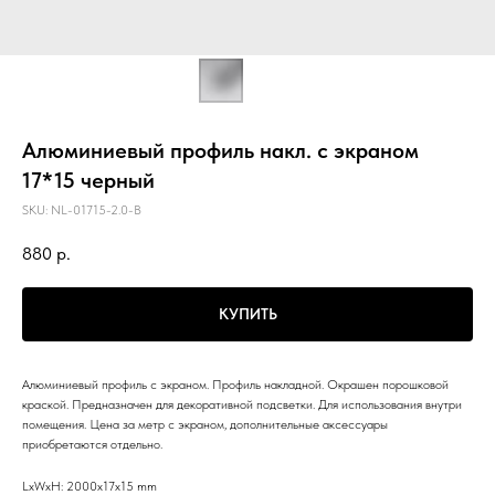
Алюминиевый профиль накл. с экраном
17*15 черный
SKU:
NL-01715-2.0-B
880
р.
КУПИТЬ
Алюминиевый профиль с экраном. Профиль накладной. Окрашен порошковой
краской. Предназначен для декоративной подсветки. Для использования внутри
помещения. Цена за метр с экраном, дополнительные аксессуары
приобретаются отдельно.
LxWxH: 2000x17x15 mm