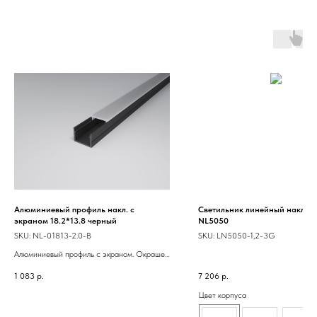
Алюминиевый профиль накл. с
Светильник линейный наклад
экраном 18.2*13.8 черный
NL5050
SKU:
NL-01813-2.0-B
SKU:
LN5050-1,2-3G
Алюминиевый профиль с экраном. Окрашен
порошковой краской. Предназначен для
1 083
р.
7 206
р.
декоративной подсветки. Для
использования внутри помещения. Цена за
Цвет корпуса
метр с экраном, дополнительные