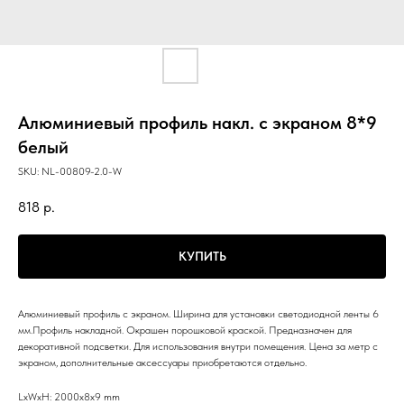
Алюминиевый профиль накл. с экраном 8*9
белый
SKU:
NL-00809-2.0-W
818
р.
КУПИТЬ
Алюминиевый профиль с экраном. Ширина для установки светодиодной ленты 6
мм.Профиль накладной. Окрашен порошковой краской. Предназначен для
декоративной подсветки. Для использования внутри помещения. Цена за метр с
экраном, дополнительные аксессуары приобретаются отдельно.
LxWxH: 2000x8x9 mm