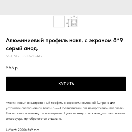
Алюминиевый профиль накл. с экраном 8*9
серый анод.
SKU:
NL-00809-2.0-AG
565
р.
КУПИТЬ
Алюминиевый анодированный профиль с экраном, накладной. Ширина для
установки светодиодной ленты 6 мм.Предназначен для декоративной подсветки.
Для использования внутри помещения . Цена за метр с экраном, дополнительные
аксессуары приобретаются отдельно.
LxWxH: 2000x8x9 mm