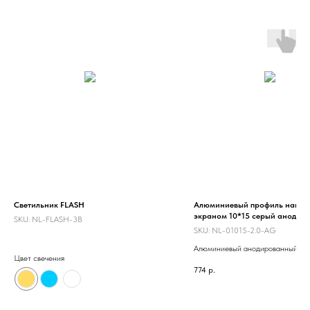
Светильник FLASH
Алюминиевый профиль накл. 
экраном 10*15 серый анод.
SKU:
NL-FLASH-3B
SKU:
NL-01015-2.0-AG
Алюминиевый анодированный пр
Цвет свечения
экраном. Ширина для установки
774
р.
светодиодной ленты 6 мм.Предн
для декоративной подсветки. Для
использования внутри помещения