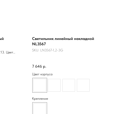
ый
Светильник линейный накладной
NL3567
SKU:
LN3567-1,2-3G
213. Цвет
7 646
р.
Цвет корпуса
Крепление