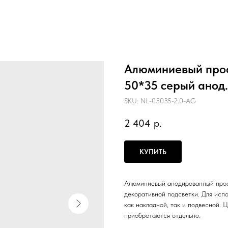
Алюминиевый проф
50*35 серый анод.
SKU:
NL-05035-2.0-AG
2 404
р.
КУПИТЬ
Алюминиевый анодированный проф
декоративной подсветки. Для исп
как накладной, так и подвесной. 
приобретаются отдельно.