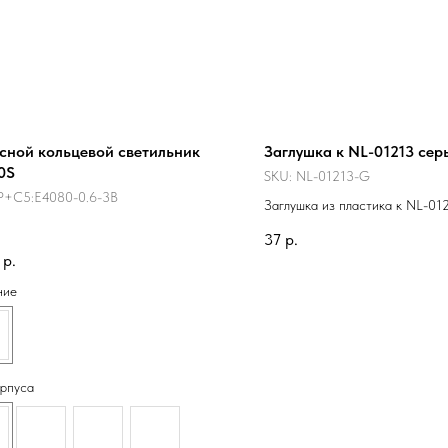
сной кольцевой светильник
Заглушка к NL-01213 сер
0S
SKU:
NL-01213-G
P+C5:E4080-0.6-3B
Заглушка из пластика к NL-01
серый.
37
р.
р.
ние
орпуса