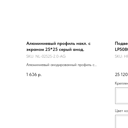
Алюминиевый профиль накл. с
Подве
экраном 25*25 серый анод.
LP508
SKU:
NL-02525-2.0-AG
SKU:
H
Алюминиевый анодированный профиль с
экраном. Предназначен для основной и
1 636
р.
25 120
декоративной подсветки. Для использования
внутри помещения . Цена за метр с экраном,
Крепле
дополнительные аксессуары приобретаются
отдельно.
Цвет к