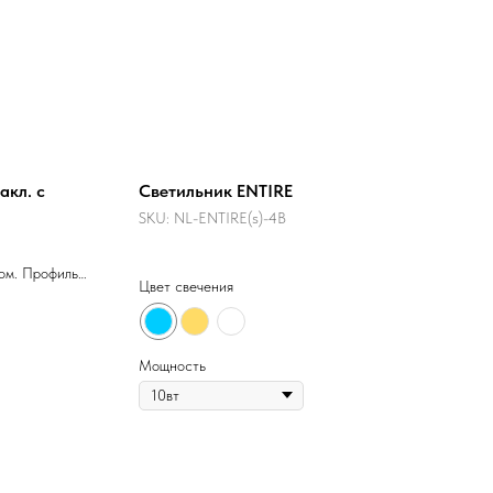
кл. с
Светильник ENTIRE
SKU:
NL-ENTIRE(s)-4B
ом. Профиль
Цвет свечения
ой краской.
й подсветки.
ещения. Цена
льные
Мощность
ельно.