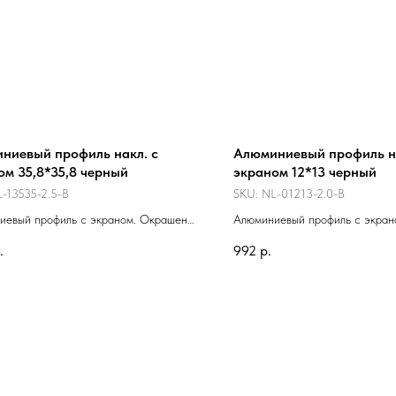
ниевый профиль накл. с
Алюминиевый профиль на
ом 35,8*35,8 черный
экраном 12*13 черный
-13535-2.5-B
SKU:
NL-01213-2.0-B
иевый профиль с экраном. Окрашен
Алюминиевый профиль с экран
вой краской. Предназначен для
накладной. Окрашен порошков
.
992
р.
й и декоративной подсветки. Для
Предназначен для декоративно
ования внутри помещения. Профиль
Для использования внутри пом
спользовать как накладной, так и
за метр с экраном, дополните
ой. Цена за метр с экраном,
аксессуары приобретаются отд
ительные аксессуары приобретаются
о.