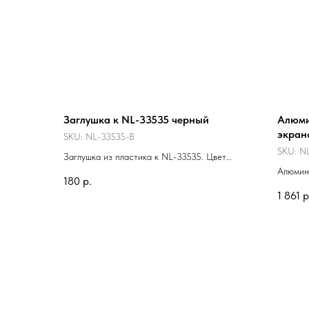
Заглушка к NL-33535 черный
Алюми
экран
SKU:
NL-33535-B
SKU:
NL
Заглушка из пластика к NL-33535. Цвет
черный.
Алюмин
180
р.
порошко
1 861
р
основно
использ
можно и
подвесн
дополн
отдельн