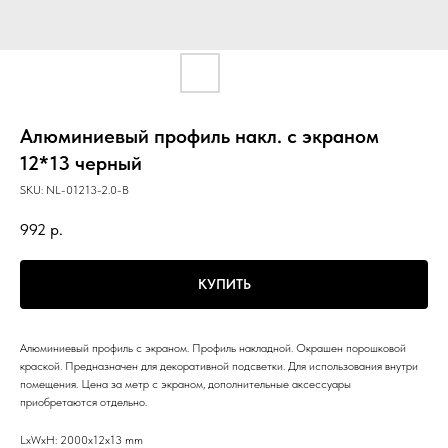
Алюминиевый профиль накл. с экраном
12*13 черный
SKU:
NL-01213-2.0-B
992
р.
КУПИТЬ
Алюминиевый профиль с экраном. Профиль накладной. Окрашен порошковой
краской. Предназначен для декоративной подсветки. Для использования внутри
помещения. Цена за метр с экраном, дополнительные аксессуары
приобретаются отдельно.
LxWxH: 2000x12x13 mm