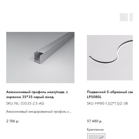
Алюминиевый профиль накл/подв. с
Подвесной S-образный свети
экраном 35*35 серый анод.
LP5080L
SKU:
NL-33535-2.5-AG
SKU:
HP80-1.5/2*1.5/2-3B
Алюминиевый анодированный профиль с
экраном. Предназначен для основной и
2 186
р.
57 480
р.
декоративной подсветки. Для
использования внутри помещения. Профиль
Крепление
можно использовать как накладной, так и