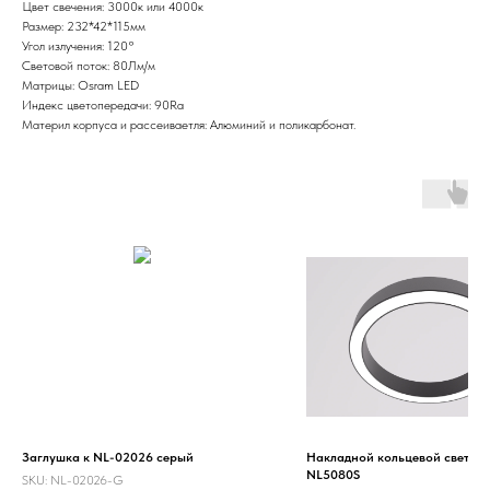
Цвет свечения: 3000к или 4000к
Размер: 232*42*115мм
Угол излучения: 120°
Световой поток: 80Лм/м
Матрицы: Osram LED
Индекс цветопередачи: 90Ra
Материл корпуса и рассеиваетля: Алюминий и поликарбонат.
Заглушка к NL-02026 серый
Накладной кольцевой светил
NL5080S
SKU:
NL-02026-G